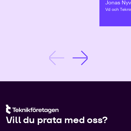
Jonas Nyv
Vd och Tekni
Vill du prata med oss?