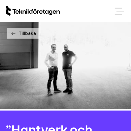
Tillbaka
”Hantverk och