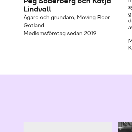
Peg Söderberg och Katja
I
s
Lindvall
g
Ägare och grundare, Moving Floor
d
Gotland
a
Medlemsföretag sedan 2019
M
K