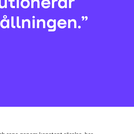
utionerar
ållningen.”