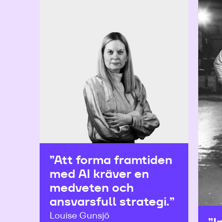
”Att forma framtiden
med AI kräver en
medveten och
ansvarsfull strategi.”
Louise Gunsjö