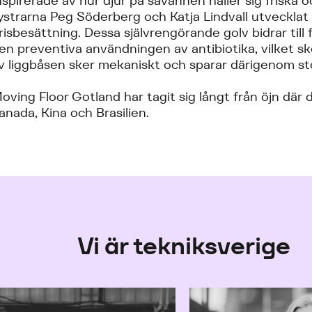
nspirerade av hur djur på savannen håller sig friska
ystrarna Peg Söderberg och Katja Lindvall utvecklat
risbesättning. Dessa självrengörande golv bidrar till 
en preventiva användningen av antibiotika, vilket sk
v liggbåsen sker mekaniskt och sparar därigenom s
oving Floor Gotland har tagit sig långt från öjn där 
anada, Kina och Brasilien.
Vi är tekniksverige