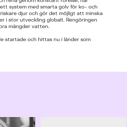
 och rena genom konstant rörelse, har
 ett system med smarta golv för ko- och
friskare djur och gör det möjligt att minska
er i stor utveckling globalt. Rengöringen
tora mängder vatten.
de startade och hittas nu i länder som