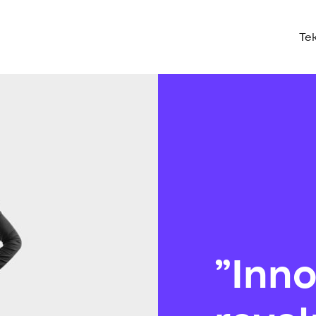
Te
”Inn