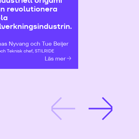
ndustriell origami
n revolutionera
la
llverkningsindustrin.
as Nyvang och Tue Beijer
ch Teknisk chef, STILRIDE
Läs mer