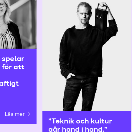
 spelar
 för att
ftigt
Läs mer
”Teknik och kultur
går hand i hand.”