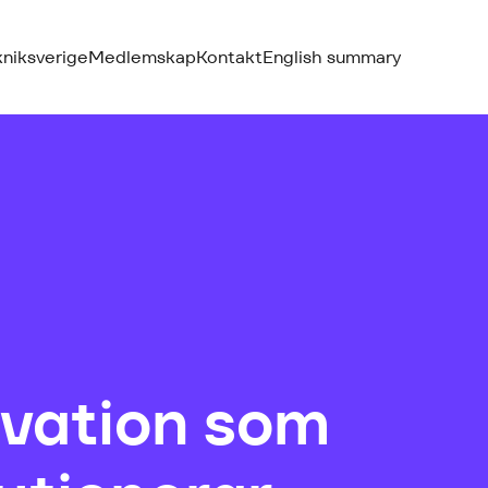
kniksverige
Medlemskap
Kontakt
English summary
ovation som