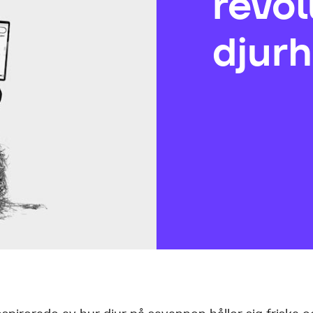
revol
djurh