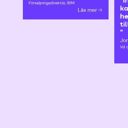
”I
Försäljningsdirektör, IBM
ka
Läs mer
he
ti
”
Jon
Vd o