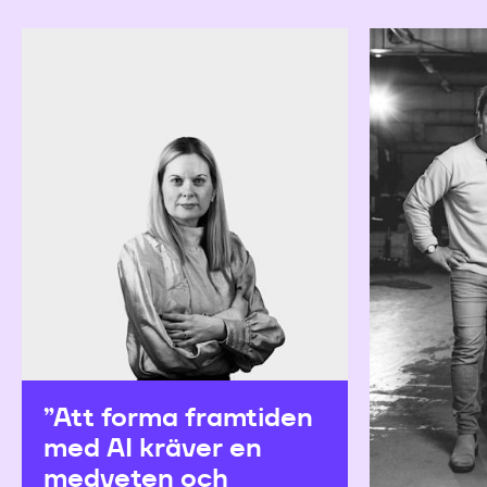
”Att forma framtiden
med AI kräver en
medveten och