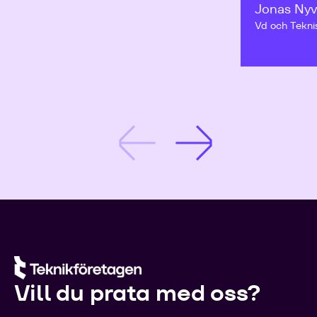
Jonas Nyv
Vd och Tekni
Vill du prata med oss?